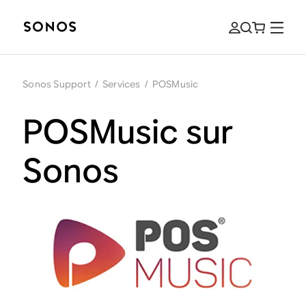
Sonos Support
/
Services
/
POSMusic
POSMusic sur
Sonos