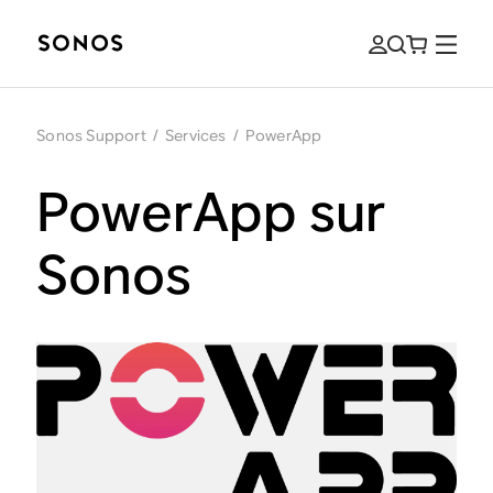
Sonos Support
/
Services
/
PowerApp
PowerApp sur
Sonos