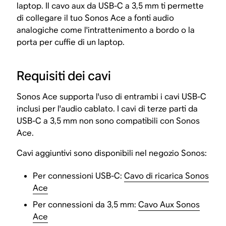
laptop. Il cavo aux da USB-C a 3,5 mm ti permette
di collegare il tuo Sonos Ace a fonti audio
analogiche come l'intrattenimento a bordo o la
porta per cuffie di un laptop.​
Requisiti dei cavi
Sonos Ace supporta l'uso di entrambi i cavi USB-C
inclusi per l'audio cablato. I cavi di terze parti da
USB-C a 3,5 mm non sono compatibili con Sonos
Ace.
Cavi aggiuntivi sono disponibili nel negozio Sonos:
Per connessioni USB-C:
Cavo di ricarica Sonos
Ace
Per connessioni da 3,5 mm:
Cavo Aux Sonos
Ace