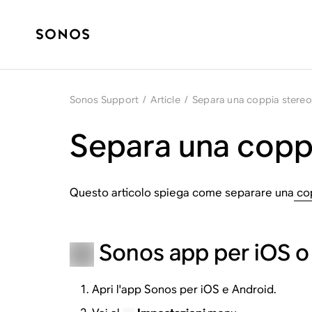
Sonos Support
/
Article
/
Separa una coppia stereo
Separa una copp
Questo articolo spiega come separare una
cop
Sonos app per iOS o
Apri l'app Sonos per iOS e Android.