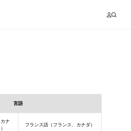
言語
、カナ
フランス語（フランス、カナダ）
ド）