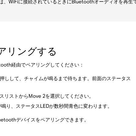
は、WiFiに接続されているときにBluetoothオーディオを再
ペアリングする
etooth経由でペアリングしてください：
タンを長押しして、チャイムが鳴るまで待ちます。前面のステータス
イスリストからMove 2を選択してください。
鳴り、ステータスLEDが数秒間青色に変わります。
uetoothデバイスをペアリングできます。