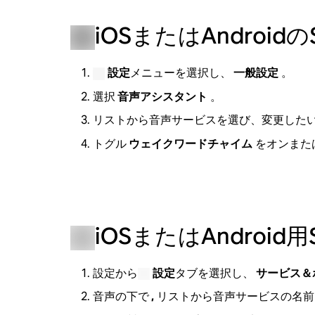
iOSまたはAndroid
設定
メニューを選択し、
一般設定
。
選択
音声アシスタント
。
リストから音声サービスを選び、変更した
トグル
ウェイクワードチャイム
をオンまた
iOSまたはAndroid
設定から
設定
タブを選択し、
サービス＆
音声の下で
,
リストから音声サービスの名前