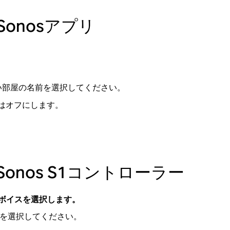
のSonosアプリ
い部屋の名前を選択してください。
はオフにします。
用Sonos S1コントローラー
ボイスを選択します。
を選択してください。