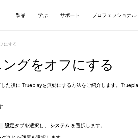
製品
学ぶ
サポート
プロフェッショナル
オフにする
ューニングをオフにする
グした後に
Trueplay
を無効にする方法をご紹介します。Truep
す
設定
タブを選択し、
システム
を選択します。
ニングされた部屋を選択します。