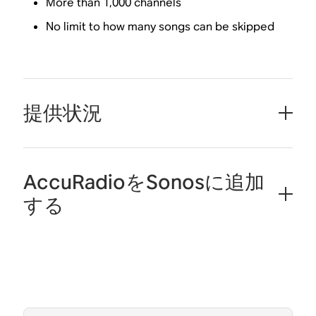
More than 1,000 channels
No limit to how many songs can be skipped
提供状況
AccuRadioをSonosに追加
する