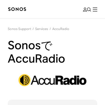
Sonos Support
/
Services
/
AccuRadio
Sonosで
AccuRadio