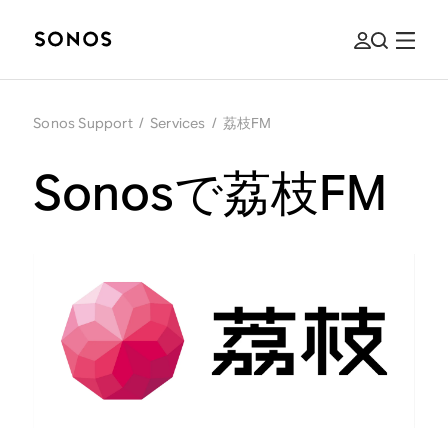
Sonos Support
/
Services
/
荔枝FM
Sonosで荔枝FM