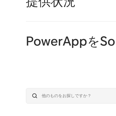
提供状況
PowerAppを