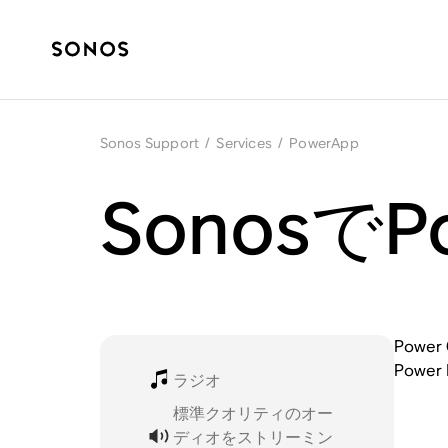
Sonos Support
/
Services
/
PowerApp
SonosでP
Power 
Power 
ラジオ
標準クオリティのオー
ディオをストリーミン