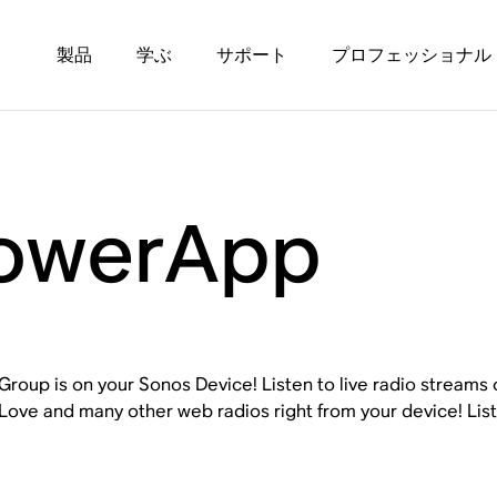
製品
学ぶ
サポート
プロフェッショナル
owerApp
Group is on your Sonos Device! Listen to live radio stream
Love and many other web radios right from your device! Lis