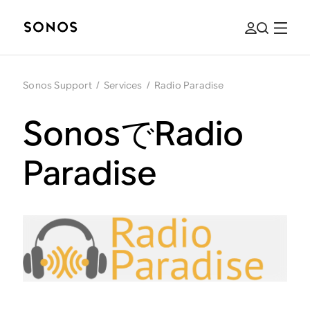
Sonos Support
/
Services
/
Radio Paradise
SonosでRadio
Paradise