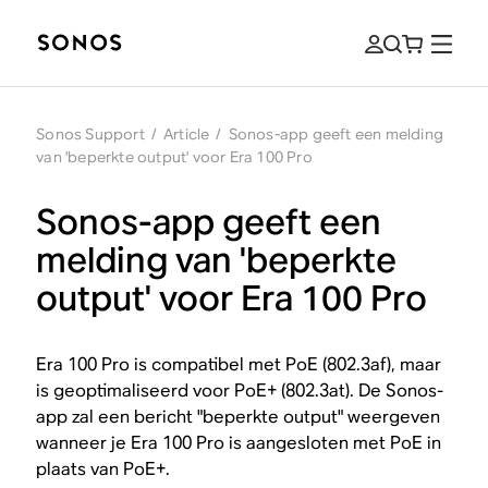
Sonos Support
/
Article
/
Sonos-app geeft een melding
van 'beperkte output' voor Era 100 Pro
Sonos-app geeft een
melding van 'beperkte
output' voor Era 100 Pro
Era 100 Pro is compatibel met PoE (802.3af), maar
is geoptimaliseerd voor PoE+ (802.3at). De Sonos-
app zal een bericht "beperkte output" weergeven
wanneer je Era 100 Pro is aangesloten met PoE in
plaats van PoE+.