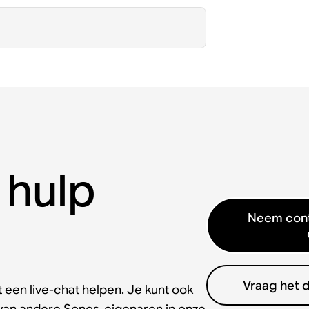
 hulp
Neem cont
Vraag het 
 een live-chat helpen. Je kunt ook
 van andere Sonos-eigenaren in onze