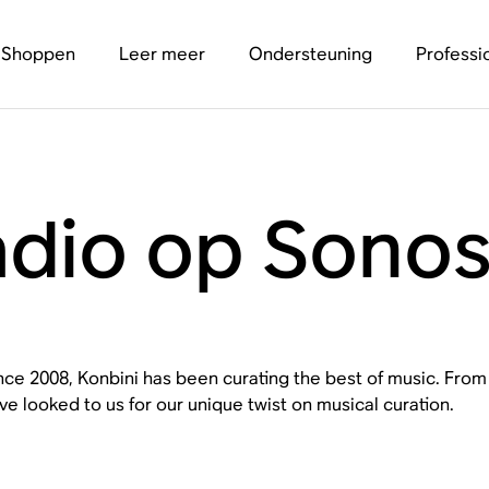
Shoppen
Leer meer
Ondersteuning
Professi
adio op Sono
nce 2008, Konbini has been curating the best of music. Fro
ve looked to us for our unique twist on musical curation.