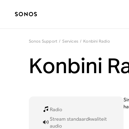
Sonos Support
/
Services
/
Konbini Radio
Konbini R
Si
ha
Radio
Stream standaardkwaliteit
audio