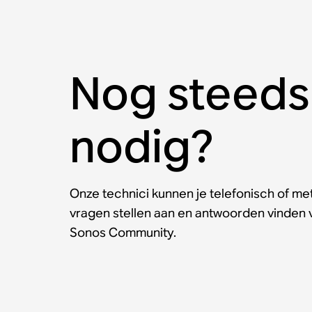
Nog steeds
nodig?
Onze technici kunnen je telefonisch of met
vragen stellen aan en antwoorden vinden
Sonos Community.