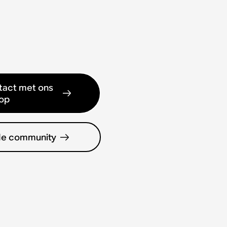
act met ons
op
de community