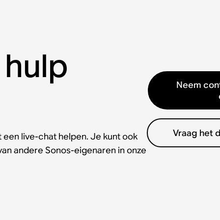
 hulp
Neem cont
Vraag het 
 een live-chat helpen. Je kunt ook
 van andere Sonos-eigenaren in onze