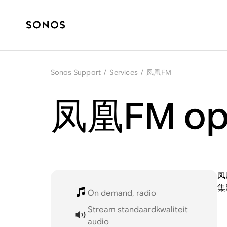
Sonos Support
/
Services
/
凤凰FM
凤凰FM op
凤
集
On demand, radio
Stream standaardkwaliteit
audio