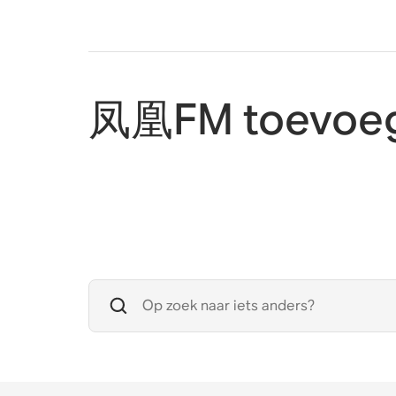
凤凰FM toevoeg