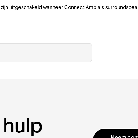
en zijn uitgeschakeld wanneer Connect:Amp als surroundspea
 hulp
Neem cont