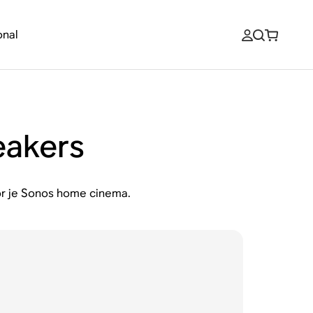
onal
eakers
oor je Sonos home cinema.