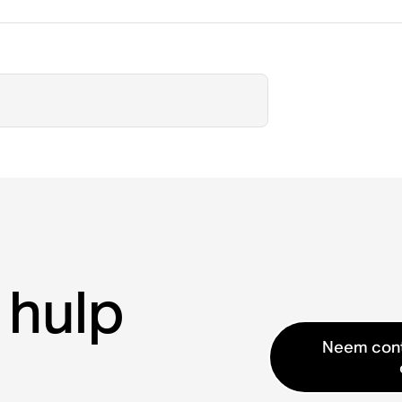
 hulp
Neem cont