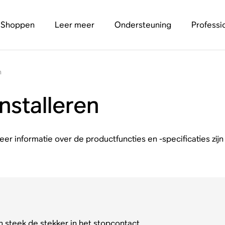
Shoppen
Leer meer
Ondersteuning
Professi
n
nstalleren
. Meer informatie over de productfuncties en -specificaties zijn
n steek de stekker in het stopcontact.