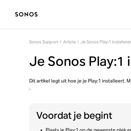
Sonos Support
/
Article
/
Je Sonos Play:1 installere
Je Sonos Play:1 i
Dit artikel legt uit hoe je je Play:1 installeert
.
Voordat je begint
Plaats je Play:1 op de gewenste plek e