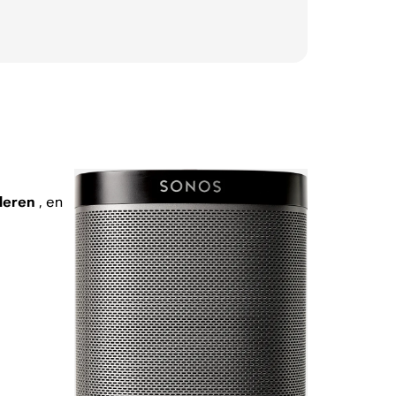
leren
, en