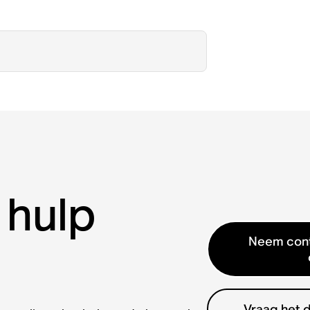
 hulp
Neem cont
Vraag het 