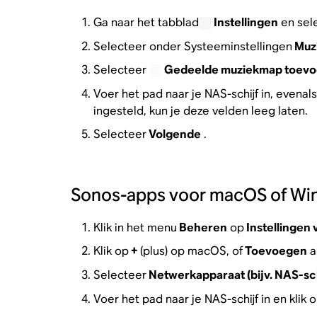
Ga naar het tabblad
Instellingen
en sel
Selecteer onder Systeeminstellingen
Muzi
Selecteer
Gedeelde muziekmap toev
Voer het pad naar je NAS-schijf in, even
ingesteld, kun je deze velden leeg laten.
Selecteer
Volgende
.
Sonos-apps voor macOS of W
Klik in het menu
Beheren
op
Instellingen 
Klik op
+
(plus) op macOS, of
Toevoegen
a
Selecteer
Netwerkapparaat (bijv. NAS-sch
Voer het pad naar je NAS-schijf in en klik