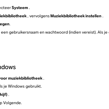
ecteer
Systeem
.
ekbibliotheek
, vervolgens
Muziekbibliotheek instellen
.
oegen
.
als een gebruikersnaam en wachtwoord (indien vereist). Als
indows
voor muziekbibliotheek
.
ls je Windows gebruikt.
ijf)
.
 op Volgende.