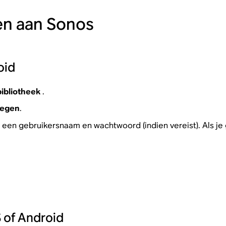
en aan Sonos
oid
ibliotheek
.
oegen
.
ls een gebruikersnaam en wachtwoord (indien vereist). Als
 of Android