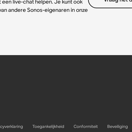
 een live-chat helpen. Je kunt ook
 van andere Sonos-eigenaren in onze
acyverklaring
Toegankelijkheid
Conformiteit
Beveiliging