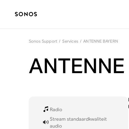
Sonos Support
/
Services
/
ANTENNE BAYERN
ANTENNE 
Radio
Stream standaardkwaliteit
audio