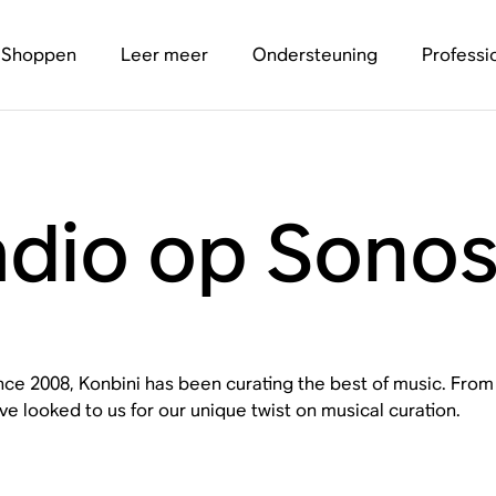
Shoppen
Leer meer
Ondersteuning
Professi
adio op Sono
nce 2008, Konbini has been curating the best of music. Fro
ve looked to us for our unique twist on musical curation.