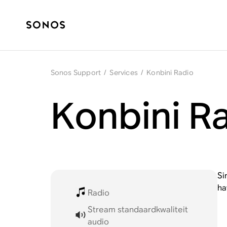
Sonos Support
/
Services
/
Konbini Radio
Konbini R
Si
ha
Radio
Stream standaardkwaliteit
audio