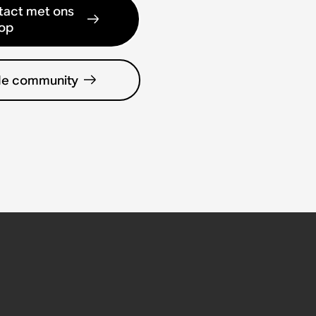
act met ons
op
de community