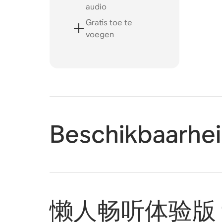
audio
Gratis toe te
voegen
Beschikbaarhe
懒人畅听体验版 toe