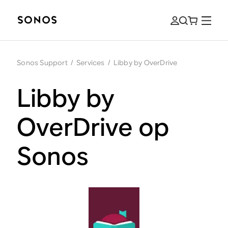
Sonos Support
/
Services
/
Libby by OverDrive
Libby by
OverDrive op
Sonos