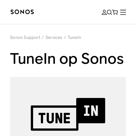
Sonos Support
/
Services
/
TuneIn
TuneIn op Sonos