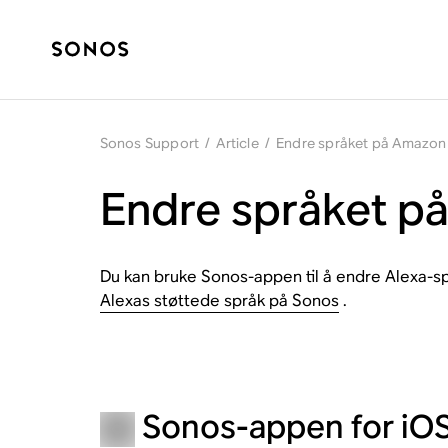
Sonos Support
/
Article
/
Endre språket på Amazon
Endre språket p
Du kan bruke Sonos-appen til å endre Alexa-sp
Alexas støttede språk på Sonos
.
Sonos-appen for iOS