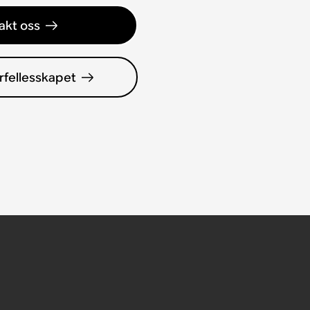
akt oss
rfellesskapet