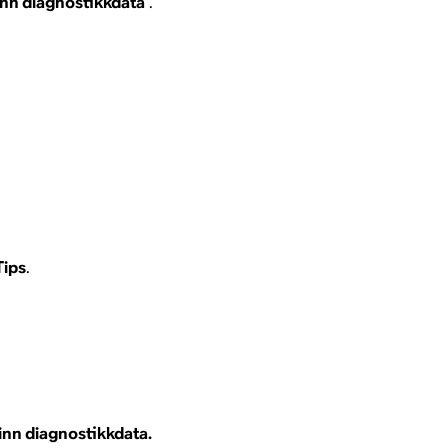
nn diagnostikkdata
.
Tips
.
nn diagnostikkdata.