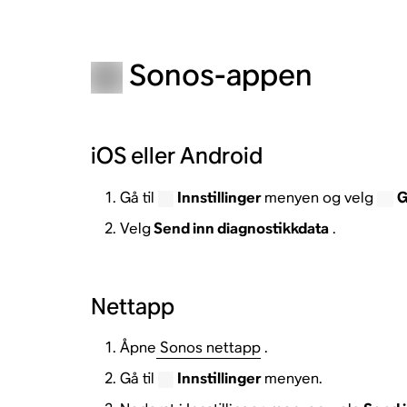
Sonos-appen
iOS eller Android
Gå til
Innstillinger
menyen og velg
G
Velg
Send inn diagnostikkdata
.
Nettapp
Åpne
Sonos nettapp
.
Gå til
Innstillinger
menyen.