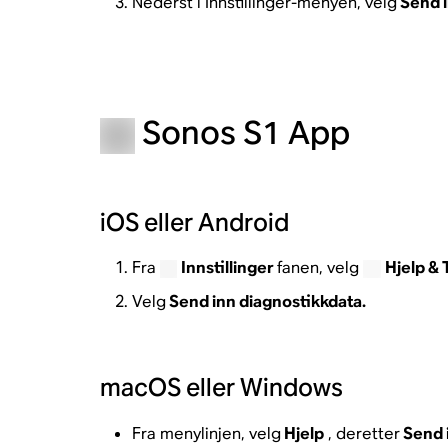
Nederst i Innstillinger-menyen, velg
Send i
Sonos S1 App
iOS eller Android
Fra
Innstillinger
fanen, velg
Hjelp & 
Velg
Send inn diagnostikkdata.
macOS eller Windows
Fra menylinjen, velg
Hjelp
, deretter
Send i