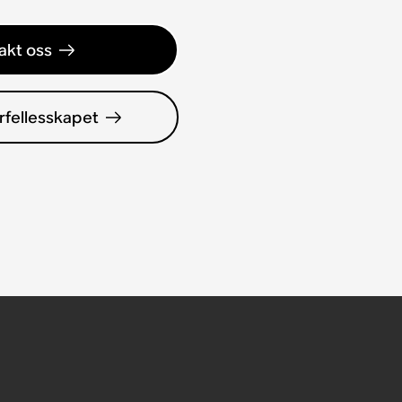
akt oss
rfellesskapet