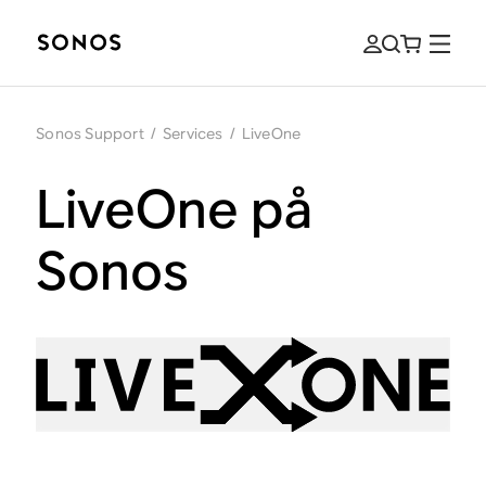
Sonos Support
/
Services
/
LiveOne
LiveOne på
Sonos