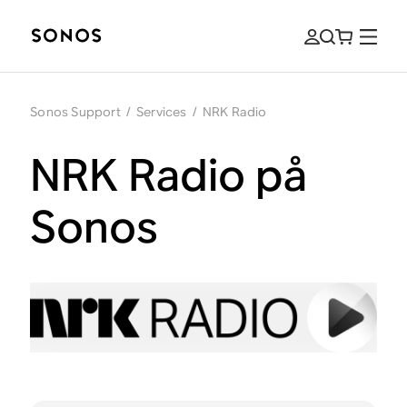
Sonos Support
/
Services
/
NRK Radio
NRK Radio på
Sonos