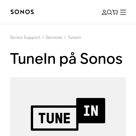
Sonos Support
/
Services
/
TuneIn
TuneIn på Sonos