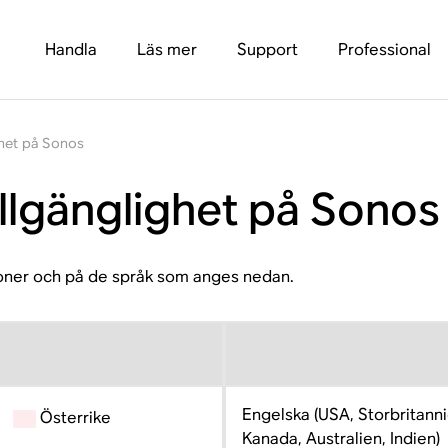
Handla
Läs mer
Support
Professional
ghet på Sonos
llgänglighet på Sonos
ioner och på de språk som anges nedan.
Engelska (USA, Storbritanni
Österrike
Kanada, Australien, Indien)