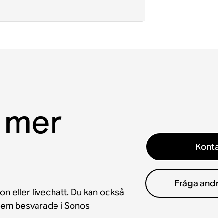
 mer
Konta
Fråga and
fon eller livechatt. Du kan också
å dem besvarade i Sonos