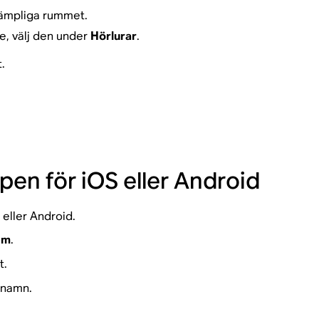
 lämpliga rummet.
e, välj den under
Hörlurar
.
.
pen för iOS eller Android
eller Android.
em
.
t.
 namn.