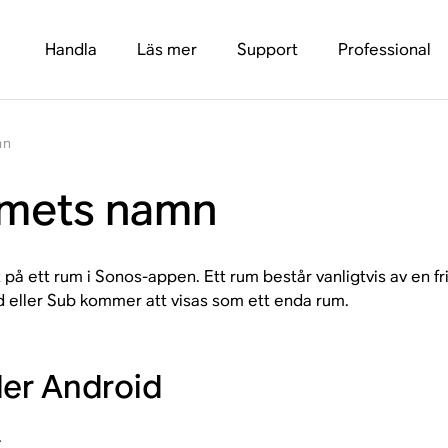
Handla
Läs mer
Support
Professional
mn
umets namn
t på ett rum i Sonos-appen. Ett rum består vanligtvis av en 
eller Sub kommer att visas som ett enda rum.
ler Android
.