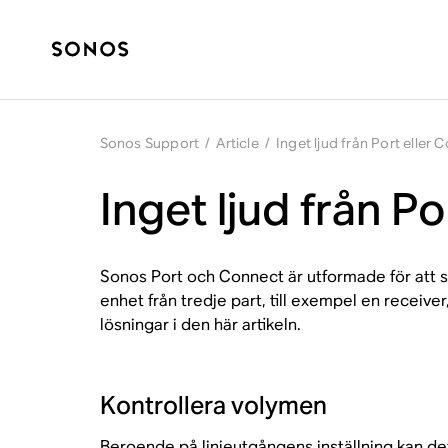
Sonos Support
/
Article
/
Inget ljud från Port eller 
Inget ljud från P
Sonos Port och Connect är utformade för att st
enhet från tredje part, till exempel en receive
lösningar i den här artikeln.
Kontrollera volymen
Beroende på linjeutgångens inställning kan d