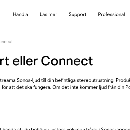
Handla
Läs mer
Support
Professional
Connect
ort eller Connect
reama Sonos-ljud till din befintliga stereoutrustning. Produ
r, för att det ska fungera. Om det inte kommer ljud från din P
et hända att du behöver justera volymen både i Sonos-appen