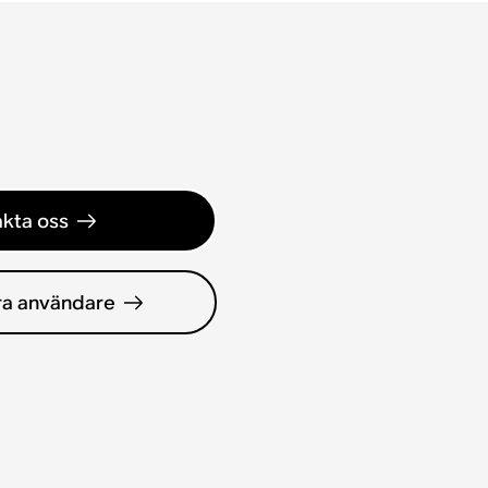
kta oss
ra användare