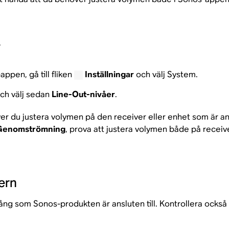
.
pen, gå till fliken
Inställningar
och välj System.
och välj sedan
Line-Out-nivåer
.
r du justera volymen på den receiver eller enhet som är ans
Genomströmning
, prova att justera volymen både på receive
ern
ngång som Sonos-produkten är ansluten till. Kontrollera ocks