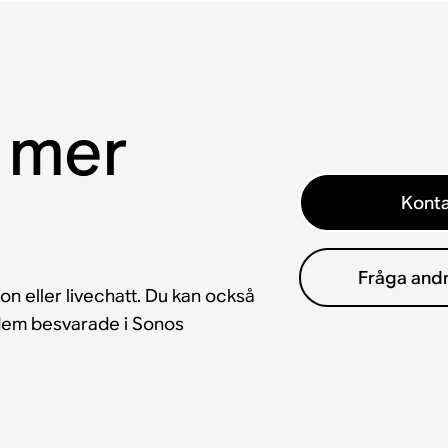
 mer
Konta
Fråga and
fon eller livechatt. Du kan också
å dem besvarade i Sonos