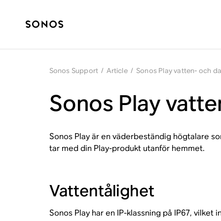
Sonos Support
/
Article
/
Sonos Play vatten- och d
Sonos Play vatt
Sonos Play är en väderbeständig högtalare som
tar med din Play-produkt utanför hemmet.
Vattentålighet
Sonos Play har en IP-klassning på IP67, vilket i