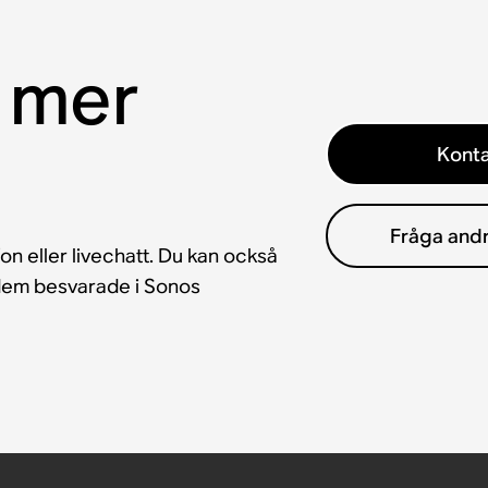
 mer
Konta
Fråga and
fon eller livechatt. Du kan också
å dem besvarade i Sonos