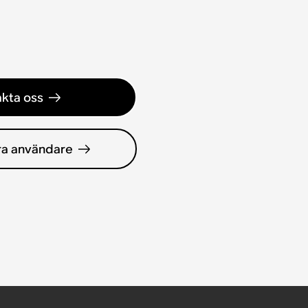
kta oss
ra användare