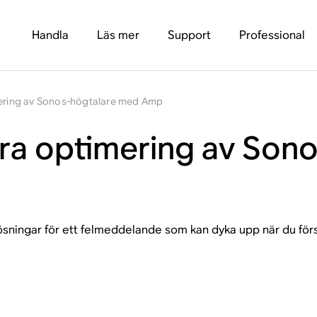
Handla
Läs mer
Support
Professional
mering av Sonos-högtalare med Amp
öra optimering av Son
 lösningar för ett felmeddelande som kan dyka upp när du fö