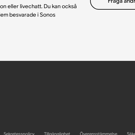
Fråga and
fon eller livechatt. Du kan också
å dem besvarade i Sonos
Sekretesspolicy
Tillgänglighet
Överensstämmelse
Säk