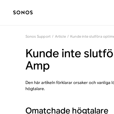
Sonos Support
/
Article
/
Kunde inte slutföra opti
Kunde inte slutf
Amp
Den här artikeln förklarar orsaker och vanliga
högtalare.
Omatchade högtalare