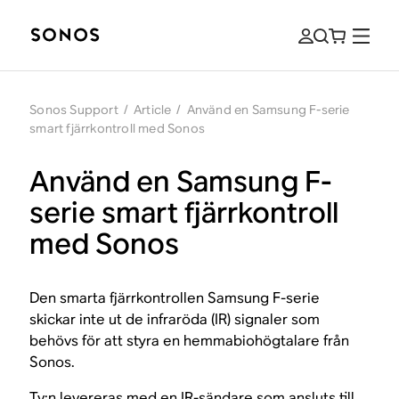
Sonos Support
/
Article
/
Använd en Samsung F-serie
smart fjärrkontroll med Sonos
Använd en Samsung F-
serie smart fjärrkontroll
med Sonos
Den smarta fjärrkontrollen Samsung F-serie
skickar inte ut de infraröda (IR) signaler som
behövs för att styra en hemmabiohögtalare från
Sonos.
Tv:n levereras med en IR-sändare som ansluts till