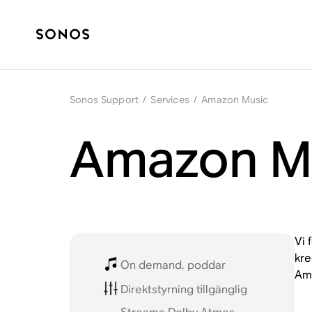
Sonos Support
/
Services
/
Amazon Music
Amazon Mu
Vi 
kre
On demand, poddar
Ama
Direktstyrning tillgänglig