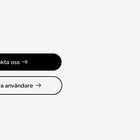
kta oss
ra användare