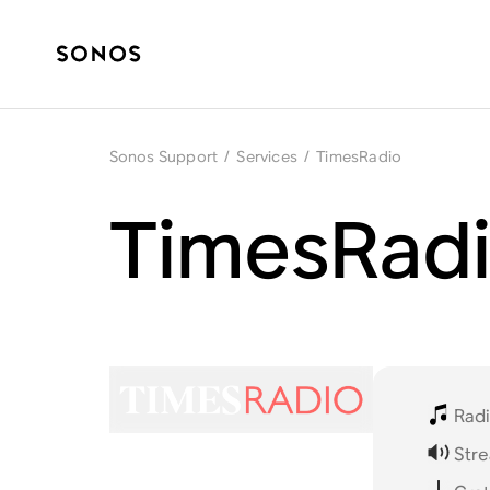
Sonos Support
/
Services
/
TimesRadio
TimesRadi
Rad
Stre