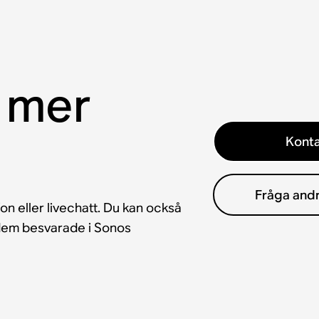
 mer
Konta
Fråga and
fon eller livechatt. Du kan också
å dem besvarade i Sonos