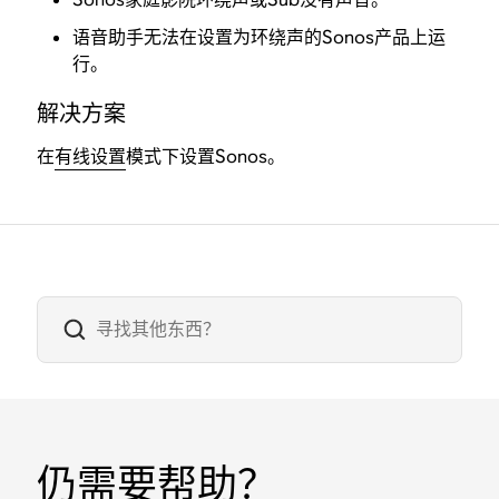
语音助手无法在设置为环绕声的Sonos产品上运
行。
解决方案
在
有线设置
模式下设置Sonos。
仍需要帮助？