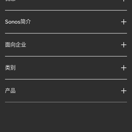
Sonos简介
面向企业
类别
产品