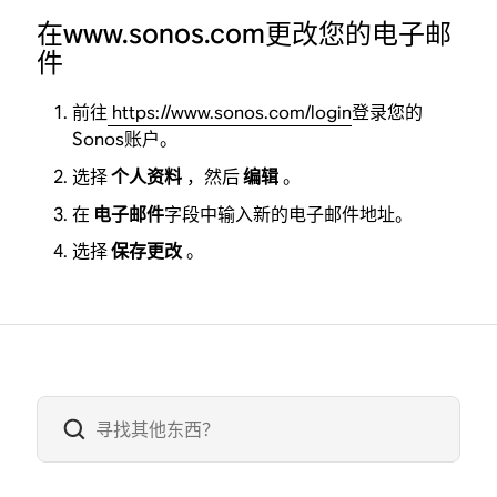
在www.sonos.com更改您的电子邮
件
前往
https://www.sonos.com/login
登录您的
Sonos账户。
选择
个人资料
，然后
编辑
。
在
电子邮件
字段中输入新的电子邮件地址。
选择
保存更改
。