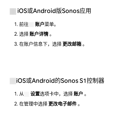
iOS或Android版Sonos应用
前往
账户
菜单。
选择
账户详情
。
在账户信息下，选择
更改邮箱
。
iOS或Android的Sonos S1控制器
从
设置
选项卡中，选择
账户
。
在管理中选择
更改电子邮件
。