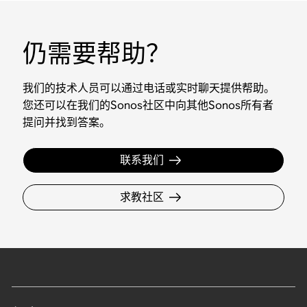
仍需要帮助？
我们的技术人员可以通过电话或实时聊天提供帮助。
您还可以在我们的Sonos社区中向其他Sonos所有者
提问并找到答案。
联系我们
求教社区