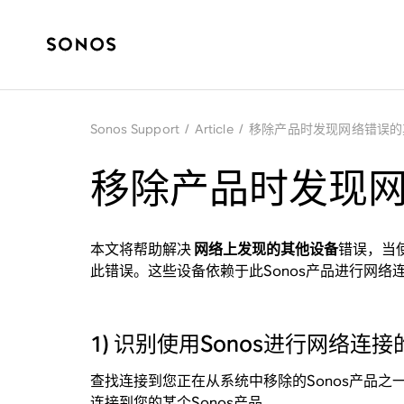
Sonos Support
/
Article
/
移除产品时发现网络错误的
移除产品时发现
本文将帮助解决
网络上发现的其他设备
错误，当
此错误。这些设备依赖于此Sonos产品进行网
1) 识别使用Sonos进行网络连
查找连接到您正在从系统中移除的Sonos产品之
连接到您的某个Sonos产品。