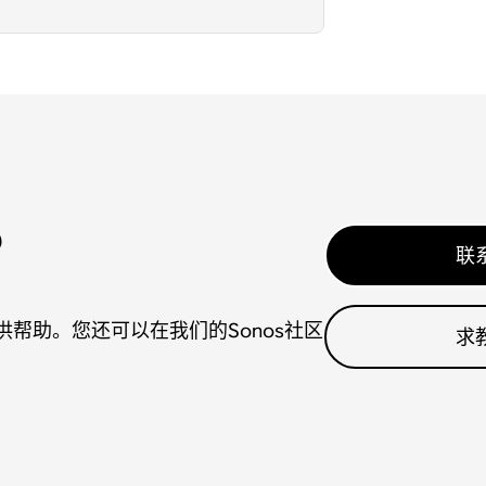
？
联
帮助。您还可以在我们的Sonos社区
求