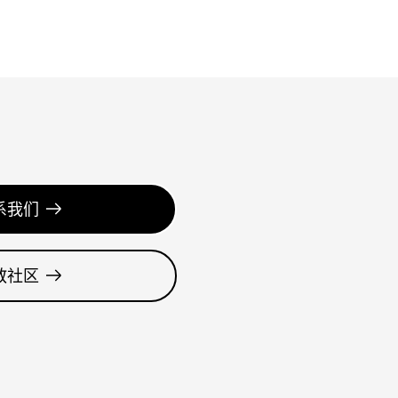
系我们
教社区