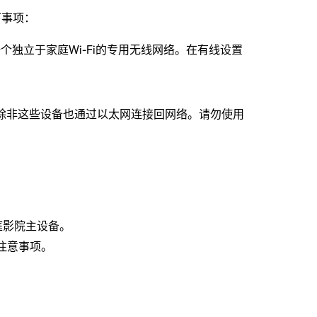
下事项：
一个独立于家庭Wi-Fi的专用无线网络。在有线设置
，除非这些设备也通过以太网连接回网络。请勿使用
庭影院主设备。
的注意事项。