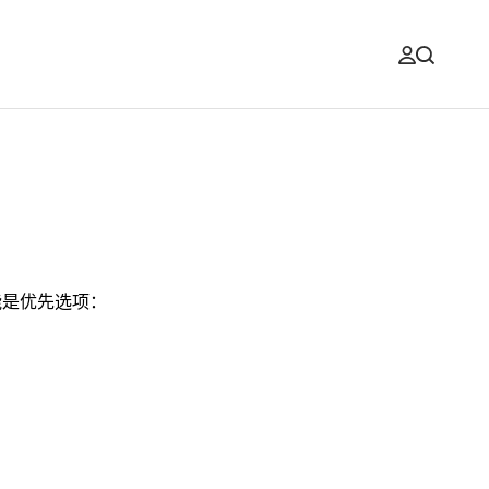
能是优先选项：