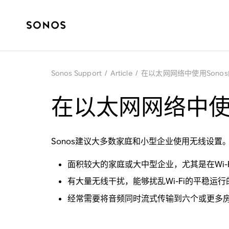
Sonos Support
/
Article
/
在以太网网络中使用Sono
在以太网网络中使
Sonos建议大多数家庭和小型企业使用无线设置
面积较大的家庭或大中型企业，尤其是在Wi-
有大量无线干扰，能够扰乱Wi-Fi的平稳运
经常需要将音频同时流式传输到六个或更多