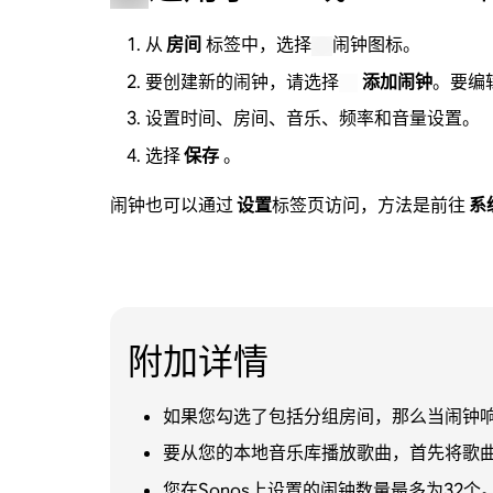
从
房间
标签中，选择
闹钟图标。
要创建新的闹钟，请选择
添加闹钟
。要编
设置时间、房间、音乐、频率和音量设置。
选择
保存
。
闹钟也可以通过
设置
标签页访问，方法是前往
系
附加详情
如果您勾选了包括分组房间，那么当闹钟
要从您的本地音乐库播放歌曲，首先将歌曲
您在Sonos上设置的闹钟数量最多为32个