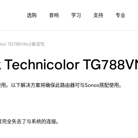
选购
音响
学习
支持
专业
icolor TG788VNv2兼容性
rk Technicolor TG7
使用。以下解决方案将确保此路由器可与Sonos搭配使用。
或者完全失去了与系统的连接。