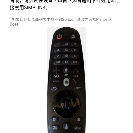
音响，请尝试在
设置
>
声音
>
声音输出
下针对光缆连
接禁用SIMPLINK。
1
如果您在制造商列表中找不到Sonos，请改为选择Philips或
Bose。