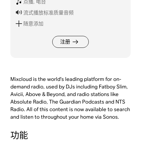
点播, 电台
流式播放标准质量音频
随意添加
注册
Mixcloud is the world’s leading platform for on-
demand radio, used by DJs including Fatboy Slim,
Avicii, Above & Beyond, and radio stations like
Absolute Radio, The Guardian Podcasts and NTS
Radio. All of this content is now available to search
and listen to throughout your home via Sonos.
功能