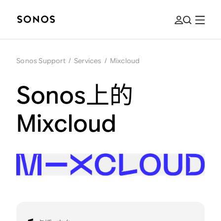
Sonos Support
/
Services
/
Mixcloud
Sonos上的
Mixcloud