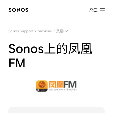
Sonos Support
/
Services
/
凤凰FM
Sonos上的凤凰
FM