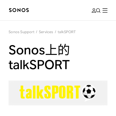
Sonos Support
/
Services
/
talkSPORT
Sonos上的
talkSPORT