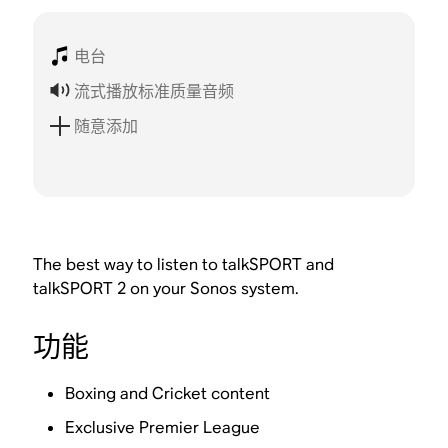
电台
流式播放标准质量音频
随意添加
The best way to listen to talkSPORT and
talkSPORT 2 on your Sonos system.
功能
Boxing and Cricket content
Exclusive Premier League