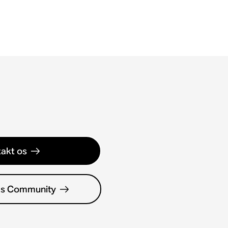
akt os
es Community