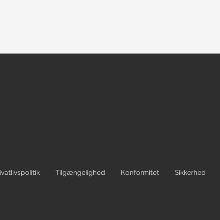
ivatlivspolitik
Tilgængelighed
Konformitet
Sikkerhed