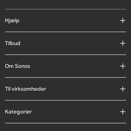
Hjælp
Tilbud
Om Sonos
Til virksomheder
Kategorier