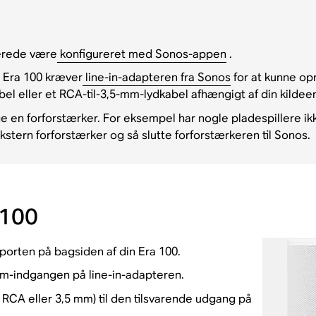
llerede være
konfigureret med Sonos-appen
.
. Era 100 kræver
line-in-adapteren fra Sonos
for at kunne opr
el eller et RCA-til-3,5-mm-lydkabel afhængigt af din kilde
e en forforstærker. For eksempel har nogle pladespillere ikk
n ekstern forforstærker og så slutte forforstærkeren til Sonos.
 100
-porten på bagsiden af din Era 100.
-mm-indgangen på line-in-adapteren.
 RCA eller 3,5 mm) til den tilsvarende udgang på