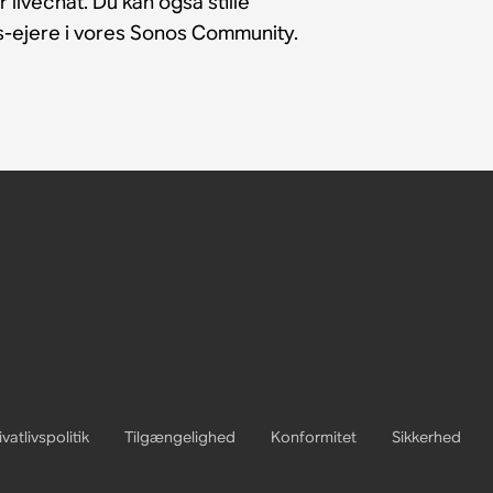
 livechat. Du kan også stille
os-ejere i vores Sonos Community.
ivatlivspolitik
Tilgængelighed
Konformitet
Sikkerhed