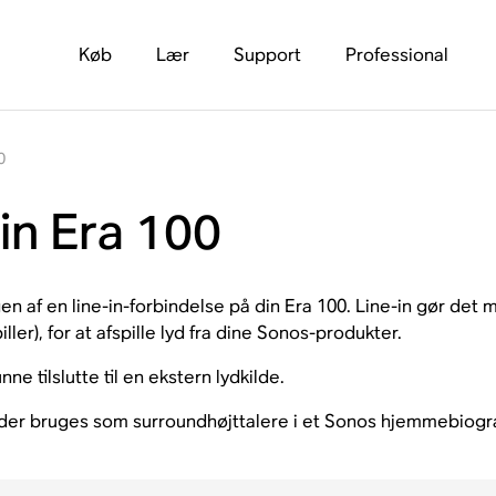
Køb
Lær
Support
Professional
0
din Era 100
 af en line-in-forbindelse på din Era 100. Line-in gør det mu
ler), for at afspille lyd fra dine Sonos-produkter.
nne tilslutte til en ekstern lydkilde.
, der bruges som surroundhøjttalere i et Sonos hjemmebiogr