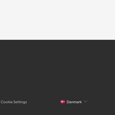
Cookie Settings
Danmark